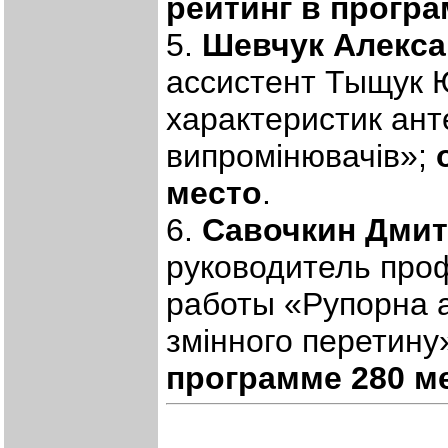
рейтинг в програ
5.
Шевчук Алекс
ассистент Тыщук 
характеристик ант
випромінювачів»;
место
.
6.
Савочкин Дми
руководитель про
работы «Рупорна а
змінного перетину
программе 280 м