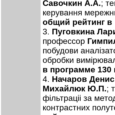
Савочкин А.А.
; т
керування мережни
общий рейтинг в
3.
Пуговкина Лар
профессор
Гимпи
побудови аналізат
обробки вимірювал
в программе 130
4.
Начаров Денис
Михайлюк Ю.П.
; 
фiльтрацii за мето
контрастних полу