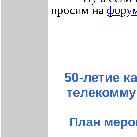
просим на
фору
50-летие к
телекомму
План мероп