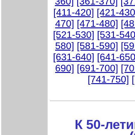
360]
[361-370]
[37
[411-420]
[421-430
470]
[471-480]
[48
[521-530]
[531-540
580]
[581-590]
[59
[631-640]
[641-650
690]
[691-700]
[70
[741-750]
К 50-лет