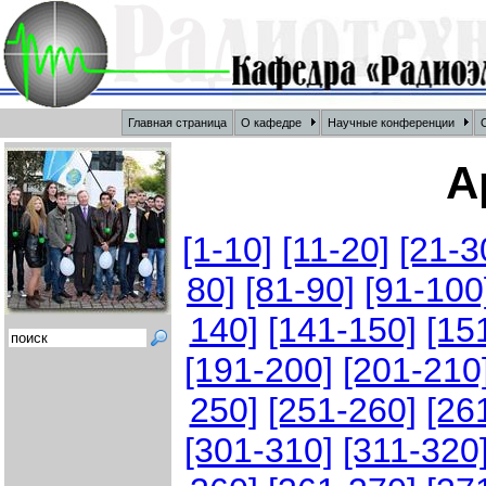
Главная страница
О кафедре
Научные конференции
О
А
[1-10]
[11-20]
[21-3
80]
[81-90]
[91-100
140]
[141-150]
[15
[191-200]
[201-210
250]
[251-260]
[26
[301-310]
[311-320