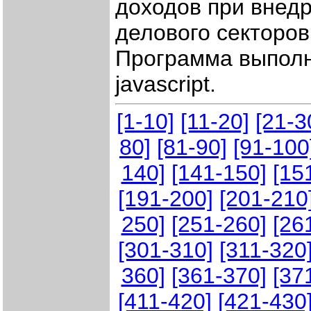
доходов при внедр
делового секторо
Программа выполн
javascript.
[1-10]
[11-20]
[21-3
80]
[81-90]
[91-100
140]
[141-150]
[15
[191-200]
[201-210
250]
[251-260]
[26
[301-310]
[311-320
360]
[361-370]
[37
[411-420]
[421-430