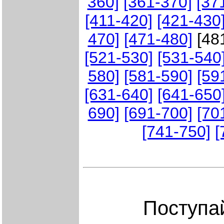
360]
[361-370]
[37
[411-420]
[421-430
470]
[471-480]
[48
[521-530]
[531-540
580]
[581-590]
[59
[631-640]
[641-650
690]
[691-700]
[70
[741-750]
[
Поступа