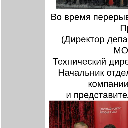
Во время перерыв
П
(Директор деп
МО
Технический дир
Начальник отде
компани
и представит