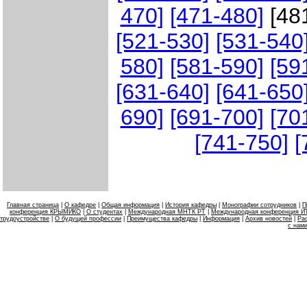
470]
[471-480]
[48
[521-530]
[531-540
580]
[581-590]
[59
[631-640]
[641-650
690]
[691-700]
[70
[741-750]
[
Главная страница
|
О кафедре
|
Общая информация
|
История кафедры
|
Монографии сотрудников
|
П
конференция КРЫМИКО
|
О студентах
|
Международная МНТК РТ
|
Международная конференция 
трудоустройстве
|
О будущей профессии
|
Преимущества кафедры
|
Информация
|
Архив новостей
|
Ра
с нам