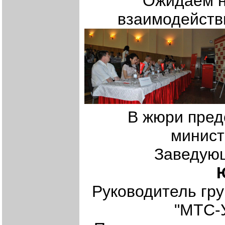
Ожидаем н
взаимодейств
В жюри пред
минист
Заведую
Руководитель гру
"МТС-